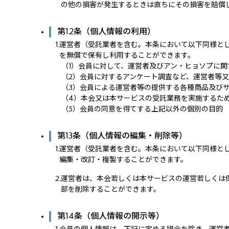
の他の損害が発生するときは直ちにその損害を賠償
第12条（個人情報の利用）
1.
運営者（受託業者を含む。本条において以下同様と
を無償で保有し利用することができます。
（1）
会員に対して、運営者及びアン・ヒョソプに関
（2）
会員に対するアンケート調査など、運営者等
（3）
会員による運営者等の提供する各種商品及び
（4）
本会又は本サービスの受託業務を実施するた
（5）
会員の同意を得てする上記以外の個別の目的
第13条（個人情報の編集・削除等）
1.
運営者（受託業者を含む。本条において以下同様と
編集・改訂・複製することができます。
2.
運営者は、本会若しくは本サービスの運営若しくは
部を削除することができます。
第14条（個人情報の開示等）