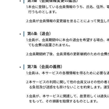
第5条（会員情報変更の届出）
1.
本会に登録している会員情報のうち、氏名、住所、
行うものとします。
2.
会員が会員情報の変更届を怠ることによって発生し
第6条（退会）
1.
会員が、会員期間中に本会の退会を希望する場合、
ても会費は返還されません。
2.
会員期間終了後、会員資格の更新継続のための会費
第7条（会員の義務）
1.
会員は、本サービスの各種情報を得るために必要な
2.
本サービスの利用に関して他の会員又はその他の者
る負担及び迷惑をも掛けないことを約束します。運
3.
会員が、本サービスに関連して、故意若しくは過失
をもって、その損害を賠償するものとします。