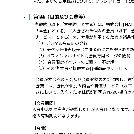
また、更新のお手続きについて、クレジットカード決
第1条（目的及び会費等）
1.
当規約（以下「本規約」とする）は、株式会社J HA
「本会」とする）に入会された個人の会員（以下「
サービス」とする）を、会員が利用するための諸条
（1）
デジタル会員証の発行
（2）
チケット優先販売（主催者の協力を得られた
（3）
オフィシャルサイト内会員専用ページの閲覧
（4）
会員限定イベントのご案内（不定期）
（5）
その他 本会が提供する各種商品やサービス
2.
会員が本会への入会及び会員登録の更新に際し、運
会費には、会員が個別の商品や有償サービス（以下
きにおいて、入会または継続が許可されない場合の
【会員期間】
入会申込を運営者が確認した日が入会日となります。ご入
格の有効期間となります。
【会費】