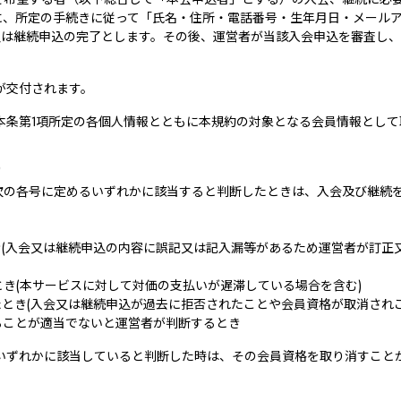
に、所定の手続きに従って「氏名・住所・電話番号・生年月日・メール
又は継続申込の完了とします。その後、運営者が当該入会申込を審査し
が交付されます。
本条第1項所定の各個人情報とともに本規約の対象となる会員情報として
）
次の各号に定めるいずれかに該当すると判断したときは、入会及び継続
(入会又は継続申込の内容に誤記又は記入漏等があるため運営者が訂正
き(本サービスに対して対価の支払いが遅滞している場合を含む)
とき(入会又は継続申込が過去に拒否されたことや会員資格が取消されこ
ることが適当でないと運営者が判断するとき
いずれかに該当していると判断した時は、その会員資格を取り消すこと