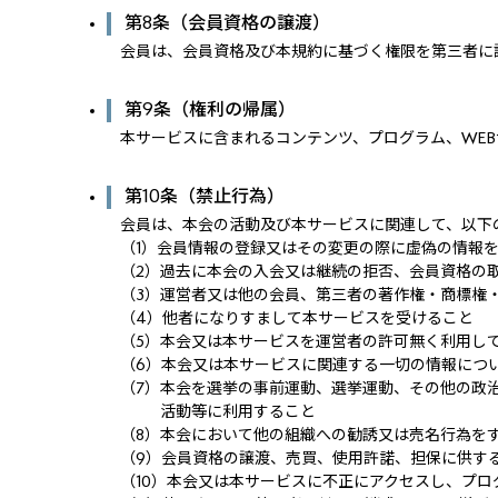
第8条（会員資格の譲渡）
会員は、会員資格及び本規約に基づく権限を第三者に
第9条（権利の帰属）
本サービスに含まれるコンテンツ、プログラム、WE
第10条（禁止行為）
会員は、本会の活動及び本サービスに関連して、以下
（1）
会員情報の登録又はその変更の際に虚偽の情報
（2）
過去に本会の入会又は継続の拒否、会員資格の
（3）
運営者又は他の会員、第三者の著作権・商標権
（4）
他者になりすまして本サービスを受けること
（5）
本会又は本サービスを運営者の許可無く利用し
（6）
本会又は本サービスに関連する一切の情報につ
（7）
本会を選挙の事前運動、選挙運動、その他の政
活動等に利用すること
（8）
本会において他の組織への勧誘又は売名行為を
（9）
会員資格の譲渡、売買、使用許諾、担保に供す
（10）
本会又は本サービスに不正にアクセスし、プロ