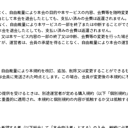
。
なく、自由裁量により本会の目的や本サービスの内容、会費等を随時変
由として本会を退会したとしても、支払い済みの会費は返還されません
なく、自由裁量により本サービスの一部を終了または中断することがで
本会を退会したとしても、支払い済みの会費は返還されません。
，又は本サービス内容の一部の終了又は中断、会費等の変更を行った場
すが、運営者は、会員の承諾を得ることなく、自由裁量により本会の運
、自由裁量により本規約を改訂、追加、削除又は変更することができる
又は会員に発送された時点とします。この場合、会員が変更後の本規約に
の提供を受けるときは、別途運営者が定める購入規約（以下「個別規約
と重畳的に適用され、本規約と個別規約の内容が抵触するか又は抵触す
を希望する者（以下総合して「本会申込者」とする）の入会、継続に必