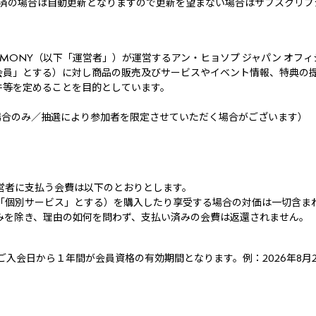
済の場合は自動更新となりますので更新を望まない場合はサブスクリプ
RMONY（以下「運営者」）が運営するアン・ヒョソプ ジャパン オフィ
会員」とする）に対し商品の販売及びサービスやイベント情報、特典の
件等を定めることを目的としています。
場合のみ／抽選により参加者を限定させていただく場合がございます）
営者に支払う会費は以下のとおりとします。
「個別サービス」とする）を購入したり享受する場合の対価は一切含ま
みを除き、理由の如何を問わず、支払い済みの会費は返還されません。
会日から１年間が会員資格の有効期間となります。例：2026年8月21