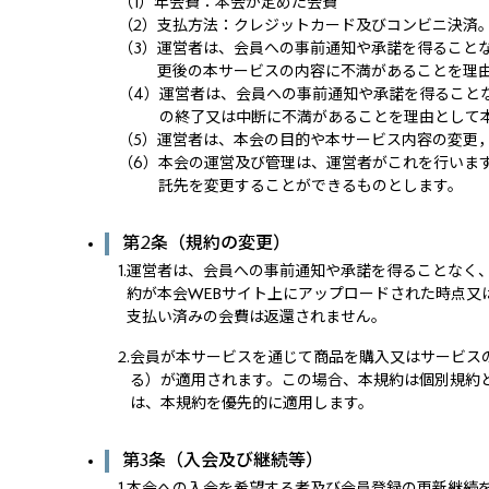
（1）
年会費：本会が定めた会費
（2）
支払方法：クレジットカード及びコンビニ決済
（3）
運営者は、会員への事前通知や承諾を得ること
更後の本サービスの内容に不満があることを理
（4）
運営者は、会員への事前通知や承諾を得ること
の終了又は中断に不満があることを理由として
（5）
運営者は、本会の目的や本サービス内容の変更
（6）
本会の運営及び管理は、運営者がこれを行いま
託先を変更することができるものとします。
第2条（規約の変更）
1.
運営者は、会員への事前通知や承諾を得ることなく
約が本会WEBサイト上にアップロードされた時点
支払い済みの会費は返還されません。
2.
会員が本サービスを通じて商品を購入又はサービス
る）が適用されます。この場合、本規約は個別規約
は、本規約を優先的に適用します。
第3条（入会及び継続等）
1.
本会への入会を希望する者及び会員登録の更新継続