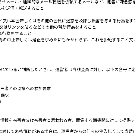
らせメール・連鎖的なメール転送を依頼するメールなど、他者が嫌悪感
ルを送信・転送すること
と又は本会若しくはその他の会員に迷惑を及ぼし損害を与える行為をす
又はリンクを貼るなどその他の幇助行為をすること
る行為をすること
為の中止若しくは是正を求めたにもかかわらず、これを拒絶すること又
われていると判断したときは、運営者は当該会員に対し、以下の各号に
第三者との協議への参加要求
除要求
除
の情報を被害者又は被害者と思われる者、関係する諸機関に対して提供
に対して未払債務がある場合は、運営者からの何らの催告無くして当然