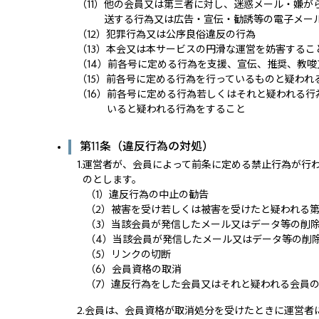
（11）
他の会員又は第三者に対し、迷惑メール・嫌が
送する行為又は広告・宣伝・勧誘等の電子メー
（12）
犯罪行為又は公序良俗違反の行為
（13）
本会又は本サービスの円滑な運営を妨害するこ
（14）
前各号に定める行為を支援、宣伝、推奨、教唆
（15）
前各号に定める行為を行っているものと疑われ
（16）
前各号に定める行為若しくはそれと疑われる行
いると疑われる行為をすること
第11条（違反行為の対処）
1.
運営者が、会員によって前条に定める禁止行為が行
のとします。
（1）
違反行為の中止の勧告
（2）
被害を受け若しくは被害を受けたと疑われる
（3）
当該会員が発信したメール又はデータ等の削
（4）
当該会員が発信したメール又はデータ等の削
（5）
リンクの切断
（6）
会員資格の取消
（7）
違反行為をした会員又はそれと疑われる会員
2.
会員は、会員資格が取消処分を受けたときに運営者