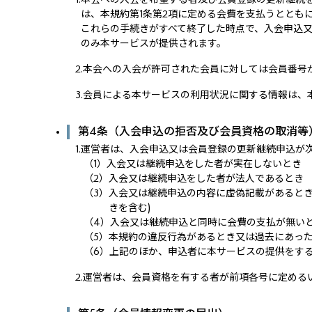
は、本規約第1条第2項に定める会費を支払うととも
これらの手続きがすべて終了した時点で、入会申込
のみ本サービスが提供されます。
2.
本会への入会が許可された会員に対しては会員番号
3.
会員による本サービスの利用状況に関する情報は、
第4条（入会申込の拒否及び会員資格の取消等
1.
運営者は、入会申込又は会員登録の更新継続申込が
（1）
入会又は継続申込をした者が実在しないとき
（2）
入会又は継続申込をした者が法人であるとき
（3）
入会又は継続申込の内容に虚偽記載があるとき
きを含む)
（4）
入会又は継続申込と同時に会費の支払が無いと
（5）
本規約の違反行為があるとき又は過去にあった
（6）
上記のほか、申込者に本サービスの提供をす
2.
運営者は、会員資格を有する者が前項各号に定める