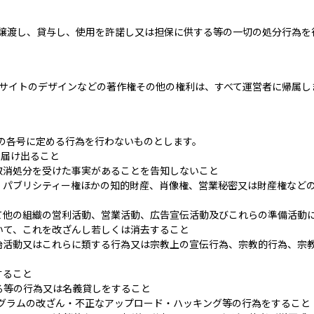
譲渡し、貸与し、使用を許諾し又は担保に供する等の一切の処分行為を
Bサイトのデザインなどの著作権その他の権利は、すべて運営者に帰属し
の各号に定める行為を行わないものとします。
を届け出ること
取消処分を受けた事実があることを告知しないこと
・パブリシティー権ほかの知的財産、肖像権、営業秘密又は財産権など
て他の組織の営利活動、営業活動、広告宣伝活動及びこれらの準備活動
いて、これを改ざんし若しくは消去すること
治活動又はこれらに類する行為又は宗教上の宣伝行為、宗教的行為、宗
すること
る等の行為又は名義貸しをすること
グラムの改ざん・不正なアップロード・ハッキング等の行為をすること