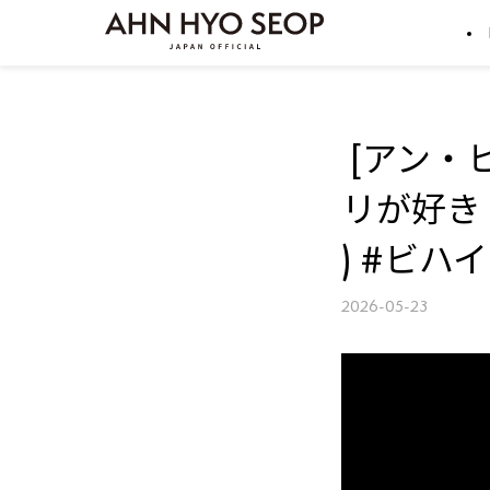
[アン・
リが好き 
) #ビハ
2026-05-23